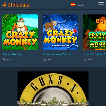
Español
Crazy Monkey
Crazy Monkey Winter
Crazy Monkey 2
Igrosoft
Igrosoft
Igrosoft