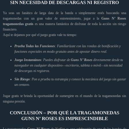
SIN NECESIDAD DE DESCARGAS NI REGISTRO
Ya seas un fanático de larga data de la banda o simplemente estés buscando una
tragamonedas con un gran valor de entretenimiento, jugar a la
Guns N’ Roses
tragamonedas gratis
es una manera fantástica de disfrutar de toda la acción sin riesgo
financiero.
Aquí te dejamos por qué el juego gratis vale tu tiempo:
Prueba Todas las Funciones
: Familiarízate con las rondas de bonificación y
funciones especiales en modo gratuito antes de apostar dinero real.
Juego Instantáneo
: Puedes disfrutar de
Guns N’ Roses
directamente desde tu
navegador en cualquier dispositivo—escritorio, tableta o móvil—sin necesidad
de descargas ni registros.
Sin Riesgo
: Pon a prueba tu estrategia y conoce la mecánica del juego sin gastar
un centavo.
Jugar gratis te brinda la oportunidad de sumergirte en el mundo de la tragamonedas sin
ninguna presión.
CONCLUSIÓN – POR QUÉ LA TRAGAMONEDAS
GUNS N’ ROSES ES IMPRESCINDIBLE
La tragamonedas
Guns N’ Roses
de NetEnt es una celebración de una de las bandas de