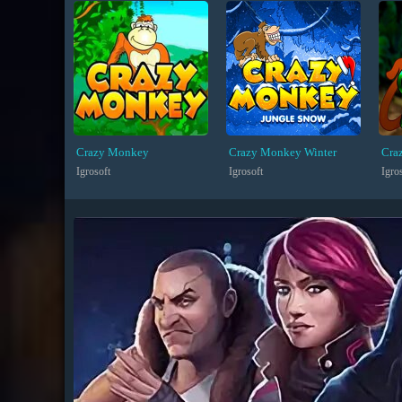
Crazy Monkey
Crazy Monkey Winter
Cra
Igrosoft
Igrosoft
Igro