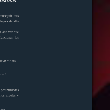
GANA A
onseguir tres
lejera de alto
 Cada vez que
funcionan los
ar al último
r a lo
 posibilidades
los niveles y