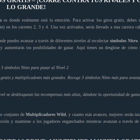
S GRATIS – ¡CORRE CONTRA TUS RIVALES Y 
LO GRANDE!
m
es donde realmente está la emoción. Para activar los giros gratis, debes c
) en los carretes 2, 3 y 4. Una vez activados, serás llevado a una carrera cal
de puedes avanzar a través de diferentes niveles al recolectar
símbolos Nitro
.
 y aumentarás tus posibilidades de ganar. Aquí tienes un desglose de cómo 
 3 símbolos Nitro para pasar al Nivel 2.
 gratis y multiplicadores más grandes. Recoge 3 símbolos Nitro más para avanz
nivel se desbloquean las recompensas más altas, dándote la oportunidad de gana
pio conjunto de
Multiplicadores Wild
, y cuanto más avances, mejores serán tus
moción y mantiene a los jugadores enganchados mientras avanzan a través de 