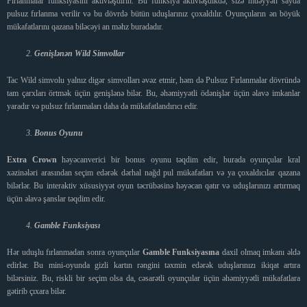
Fırlanmalar funksiyasını aktivləşdirin. Bu funksiya aktivləşdikdə, sizə müəyyən sayda
pulsuz fırlanma verilir və bu dövrdə bütün uduşlarınız çoxaldılır. Oyunçuların ən böyük
mükafatlarını qazana biləcəyi an məhz buradadır.
Genişlənən Wild Simvollar
Tac Wild simvolu yalnız digər simvolları əvəz etmir, həm də Pulsuz Fırlanmalar dövründə
tam çarxları örtmək üçün genişlənə bilər. Bu, əhəmiyyətli ödənişlər üçün əlavə imkanlar
yaradır və pulsuz fırlanmaları daha da mükafatlandırıcı edir.
Bonus Oyunu
Extra Crown
həyəcanverici bir bonus oyunu təqdim edir, burada oyunçular kral
xəzinələri arasından seçim edərək dərhal nağd pul mükafatları və ya çoxaldıcılar qazana
bilərlər. Bu interaktiv xüsusiyyət oyun təcrübəsinə həyəcan qatır və uduşlarınızı artırmaq
üçün əlavə şanslar təqdim edir.
Gamble Funksiyası
Hər uduşlu fırlanmadan sonra oyunçular
Gamble Funksiyasına
daxil olmaq imkanı əldə
edirlər. Bu mini-oyunda gizli kartın rəngini təxmin edərək uduşlarınızı ikiqat artıra
bilərsiniz. Bu, riskli bir seçim olsa da, cəsarətli oyunçular üçün əhəmiyyətli mükafatlara
gətirib çıxara bilər.